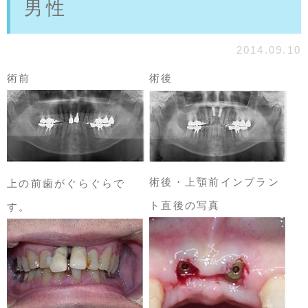
男性
2014.09.10
術前
術後
術後・上顎前インプラン
上の前歯がぐらぐらで
ト直後の写真
す。