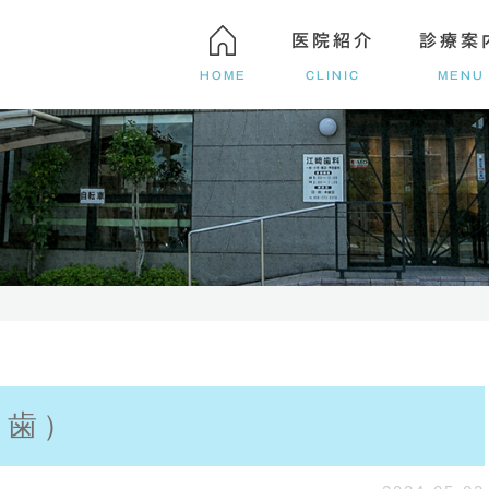
医院紹介
診療案
HOME
CLINIC
MENU
アクセス・診療時間
親知らずの抜歯
審美治療
歯を失っ
マウスピース矯正（インビザライン）
っ歯）