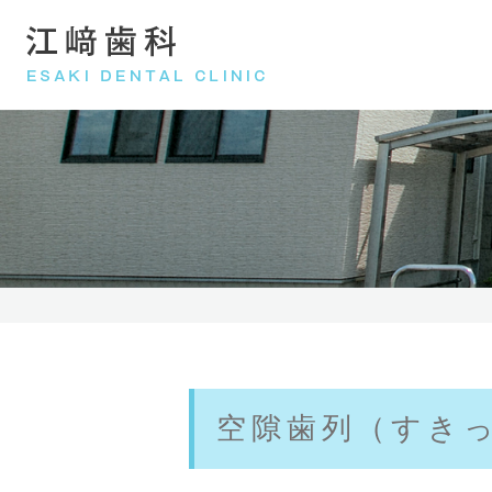
医院紹介
一般・小児歯科
院長紹介
予防治療
インプラント
矯正歯科
空隙歯列（すき